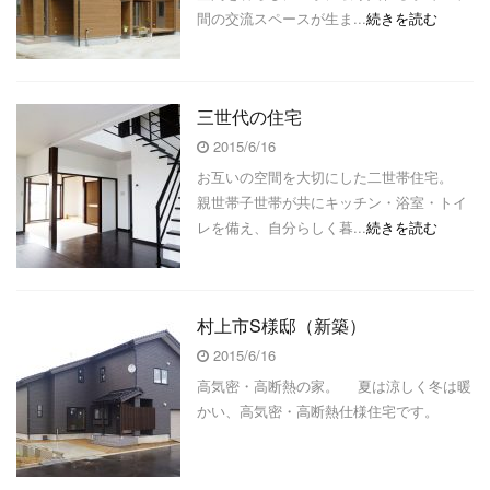
間の交流スペースが生ま...
続きを読む
三世代の住宅
2015/6/16
お互いの空間を大切にした二世帯住宅。
親世帯子世帯が共にキッチン・浴室・トイ
レを備え、自分らしく暮...
続きを読む
村上市S様邸（新築）
2015/6/16
高気密・高断熱の家。 夏は涼しく冬は暖
かい、高気密・高断熱仕様住宅です。