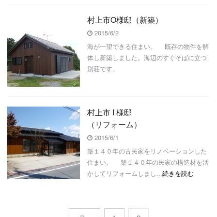
村上市O様邸（新築）
2015/6/2
海が一望できる住まい。 既存の物件を解
体し新築しました。海辺のすぐそばに立つ
別荘です。
村上市 I 様邸
（リフォーム）
2015/6/1
築１４０年の古民家をリノベーションした
住まい。 築１４０年の民家の構造材を活
かしてリフォームしまし...
続きを読む