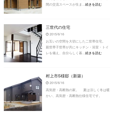
間の交流スペースが生ま...
続きを読む
三世代の住宅
2015/6/16
お互いの空間を大切にした二世帯住宅。
親世帯子世帯が共にキッチン・浴室・トイ
レを備え、自分らしく暮...
続きを読む
村上市S様邸（新築）
2015/6/16
高気密・高断熱の家。 夏は涼しく冬は暖
かい、高気密・高断熱仕様住宅です。