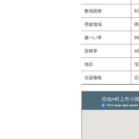
敷地面積
8
用途地域
商
建ぺい率
8
容積率
4
地目
宅
分譲価格
応