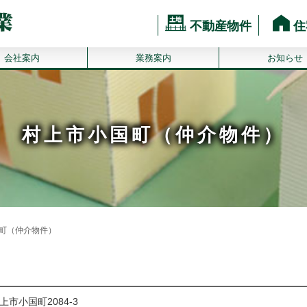
不動産物件
住
会社案内
業務案内
お知らせ
村上市小国町（仲介物件）
町（仲介物件）
上市小国町2084-3